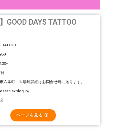
GOOD DAYS TATTOO
S TATTOO
950
:00~
曜日
市六条町 ※場所詳細はお問合せ時に送ります。
cossan.exblog.jp/
0分
ページを見る