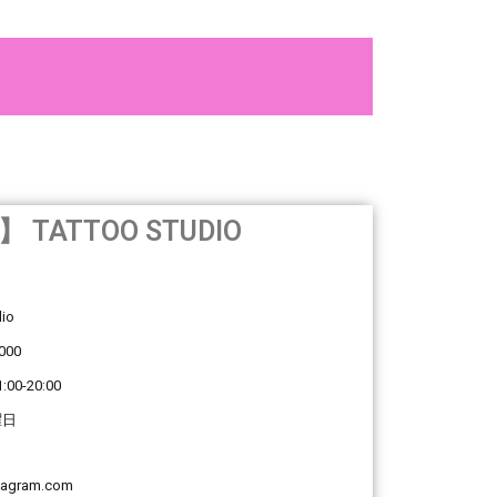
TATTOO STUDIO
dio
000
00-20:00
曜日
stagram.com