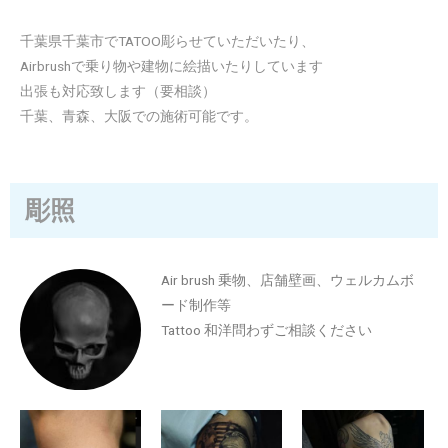
千葉県千葉市でTATOO彫らせていただいたり、
Airbrushで乗り物や建物に絵描いたりしています
出張も対応致します（要相談）
千葉、青森、大阪での施術可能です。
彫照
Air brush 乗物、店舗壁画、ウェルカムボ
ード制作等
Tattoo 和洋問わずご相談ください