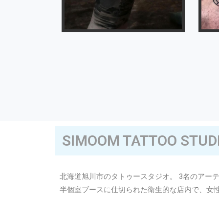
SIMOOM TATTOO STUD
北海道旭川市のタトゥースタジオ。 3名のアー
半個室ブースに仕切られた衛生的な店内で、女